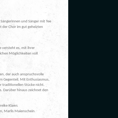
 Sängerinnen und Sänger mit Tee
t der Chor im gut geheizten
versteht es, mit ihrer
chen Möglichkeiten voll
n, der auch anspruchsvolle
im Gegenteil. Mit Enthusiasmus,
 traditionellen Stücke nicht.
ss. Darüber hinaus zeichnet den
areike Klaws
rn, Marlis Maienschein