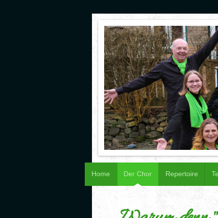
Home
Der Chor
Repertoire
T
Warum denn "