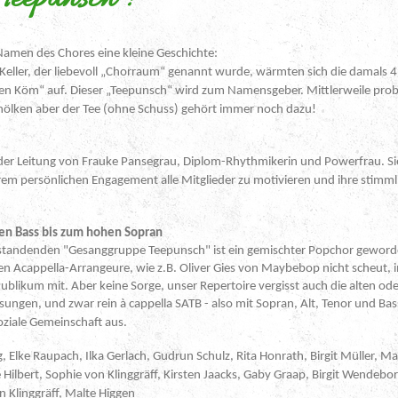
Namen des Chores eine kleine Geschichte:
ller, der liebevoll „Chorraum“ genannt wurde, wärmten sich die damals 4
en Köm“ auf. Dieser „Teepunsch“ wird zum Namensgeber. Mittlerweile prob
hölken aber der Tee (ohne Schuss) gehört immer noch dazu!
der Leitung von Frauke Pansegrau, Diplom-Rhythmikerin und Powerfrau. Sie 
m persönlichen Engagement alle Mitglieder zu motivieren und ihre stimmli
en Bass bis zum hohen Sopran
standenden "Gesanggruppe Teepunsch" ist ein gemischter Popchor geworde
n Acappella-Arrangeure, wie z.B. Oliver Gies von Maybebop nicht scheut, 
ublikum mit. Aber keine Sorge, unser Repertoire vergisst auch die alten oder
esungen, und zwar rein à cappella SATB - also mit Sopran, Alt, Tenor und Ba
oziale Gemeinschaft aus.
, Elke Raupach, Ilka Gerlach, Gudrun Schulz, Rita Honrath, Birgit Müller, M
 Hilbert, Sophie von Klinggräff, Kirsten Jaacks, Gaby Graap, Birgit Wendebo
n Klinggräff, Malte Higgen