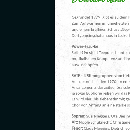
Gegründet 1979, gibt es zu dem 
Zum Aufwärmen im ungeheizten Ke
und einem kräftigen Schuss „Geel
Dorfgemeinschaftshaus in Lecker
Power-Frau-ke
Seit 1996 steht Teepunsch unter 
musikalischen Kompetenz und ihre
auszuschöpfen.
SATB - 4 Stimmgruppen vom tief
Aus der noch in den 1970ern ent
Arrangements der zeitgenössische
ja sogar Euphorie reißen wir das P
Es wird vier- bis siebenstimmig g
Chor von Anfang an eine starke s
Sopran:
Susi Meggers, Uta Diesing
Alt:
Nicole Schuknecht, Christiane
Tenor:
Claus Meggers, Dietrich vo